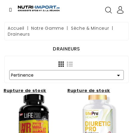
CATÉGORIE
Accueil
Notre Gamme
Sèche & Minceur
Draineurs
GAMME
DRAINEURS
NOS MARQUES
SOURCING

Pertinence
GOODIES
Rupture de stock
Rupture de stock
CONDITIONS
COMMERCIALES
PREMIÈRE
COMMANDE