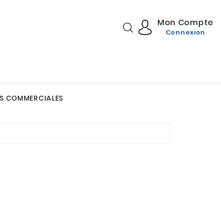
Mon Compte
Connexion
S COMMERCIALES
DIÉTÉTIQUE GOURMANDE
Vitamines & Minéraux