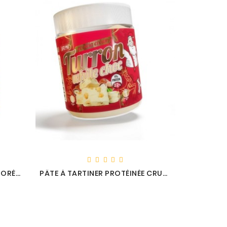
PÂTE À TARTINER PROTÉINÉE ORÉO - LIFE PRO
PÂTE À TARTINER PROTÉINÉE CRUNCHY AU NOUGAT - LIFE PRO