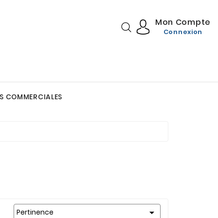
Mon Compte
Connexion
S COMMERCIALES
DIÉTÉTIQUE GOURMANDE
Vitamines & Minéraux

Pertinence