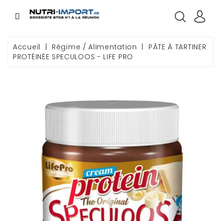
CATÉGORIE
Accueil
Régime / Alimentation
PÂTE À TARTINER
PROTÉINÉE SPECULOOS - LIFE PRO
GAMME
NOS MARQUES
SOURCING
GOODIES
CONDITIONS
COMMERCIALES
PREMIÈRE
COMMANDE