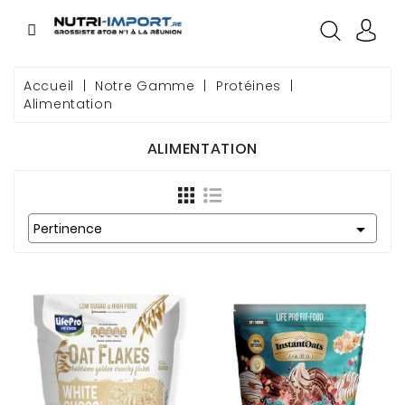
CATÉGORIE
Accueil
Notre Gamme
Protéines
Alimentation
GAMME
ALIMENTATION
NOS MARQUES
SOURCING

Pertinence
GOODIES
CONDITIONS
COMMERCIALES
PREMIÈRE
COMMANDE