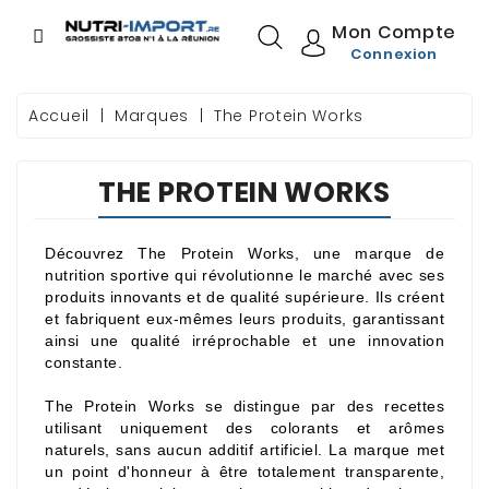
CATÉGORIE
Mon Compte
Connexion
Accueil
Marques
The Protein Works
GAMME
THE PROTEIN WORKS
NOS MARQUES
Découvrez The Protein Works, une marque de
SOURCING
nutrition sportive qui révolutionne le marché avec ses
GOODIES
produits innovants et de qualité supérieure. Ils créent
et fabriquent eux-mêmes leurs produits, garantissant
ainsi une qualité irréprochable et une innovation
CONDITIONS
constante.
COMMERCIALES
The Protein Works se distingue par des recettes
PREMIÈRE
utilisant uniquement des colorants et arômes
COMMANDE
naturels, sans aucun additif artificiel. La marque met
un point d'honneur à être totalement transparente,